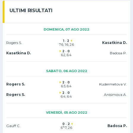
ULTIMI RISULTATI
DOMENICA, 07 AGO 2022
1
-
2
Rogers S.
Kasatkina D.
7:6
, 1:6, 2:6
2
-
0
Kasatkina D.
Badosa P.
6:2, 6:4
SABATO, 06 AGO 2022
2
-
0
Rogers S.
Kudermetova V.
6:3, 6:4
2
-
0
Rogers S.
Anisimova A.
6:4, 6:4
VENERDÌ, 05 AGO 2022
0
-
2
Gauff C.
Badosa P.
4
6
:7, 2:6