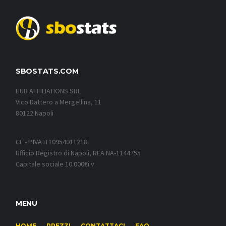
SBOSTATS.COM
HUB AFFILIATIONS SRL
Vico Dattero a Mergellina, 11
80122 Napoli
CF - P.IVA IT10954011218
Ufficio Registro di Napoli, REA NA-1144755
Capitale sociale 10.000€i.v.
MENU
HOME
PREZZI
CONTATTACI
FAQ