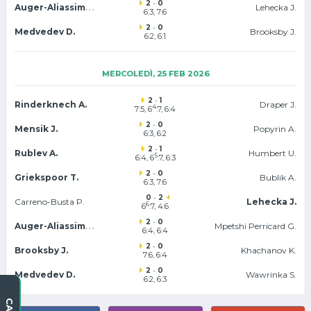
2
-
0
Auger-Aliassime F.
Lehecka J.
6:3, 7:6
2
-
0
Medvedev D.
Brooksby J.
6:2, 6:1
MERCOLEDÌ, 25 FEB 2026
2
-
1
Rinderknech A.
Draper J.
4
7:5, 6
:7, 6:4
2
-
0
Mensik J.
Popyrin A.
6:3, 6:2
2
-
1
Rublev A.
Humbert U.
5
6:4, 6
:7, 6:3
2
-
0
Griekspoor T.
Bublik A.
6:3, 7:6
0
-
2
Carreno-Busta P.
Lehecka J.
6
6
:7, 4:6
2
-
0
Auger-Aliassime F.
Mpetshi Perricard G.
6:4, 6:4
2
-
0
Brooksby J.
Khachanov K.
7:6
, 6:4
2
-
0
Medvedev D.
Wawrinka S.
6:2, 6:3