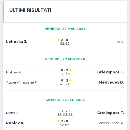
ULTIMI RISULTATI
VENERDÌ, 27 MAR 2026
2
-
0
Lehecka J.
Fils A.
6:2, 6:2
VENERDÌ, 27 FEB 2026
0
-
2
Rublev A.
Griekspoor T.
6
5:7, 6
:7
0
-
2
Auger-Aliassime F.
Medvedev D.
4:6, 2:6
GIOVEDÌ, 26 FEB 2026
1
-
2
Mensik J.
Griekspoor T.
3:6, 6:3, 2:6
2
-
0
Rublev A.
Rinderknech A.
6:2, 6:4