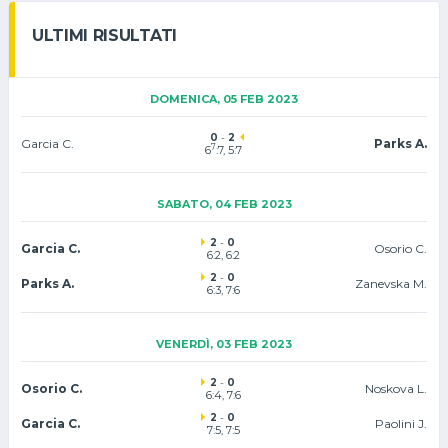
ULTIMI RISULTATI
DOMENICA, 05 FEB 2023
0
-
2
Garcia C.
Parks A.
7
6
:7, 5:7
SABATO, 04 FEB 2023
2
-
0
Garcia C.
Osorio C.
6:2, 6:2
2
-
0
Parks A.
Zanevska M.
6:3, 7:6
VENERDÌ, 03 FEB 2023
2
-
0
Osorio C.
Noskova L.
6:4, 7:6
2
-
0
Garcia C.
Paolini J.
7:5, 7:5