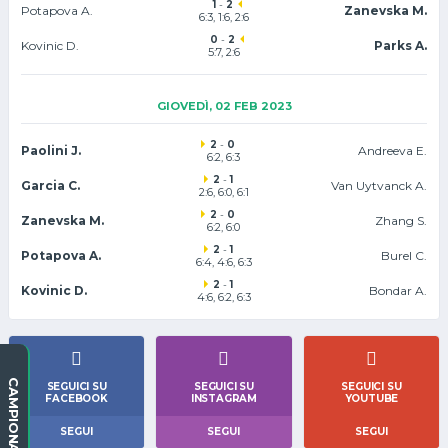
1
-
2
Potapova A.
Zanevska M.
6:3, 1:6, 2:6
0
-
2
Kovinic D.
Parks A.
5:7, 2:6
GIOVEDÌ, 02 FEB 2023
2
-
0
Paolini J.
Andreeva E.
6:2, 6:3
2
-
1
Garcia C.
Van Uytvanck A.
2:6, 6:0, 6:1
2
-
0
Zanevska M.
Zhang S.
6:2, 6:0
2
-
1
Potapova A.
Burel C.
6:4, 4:6, 6:3
2
-
1
Kovinic D.
Bondar A.
4:6, 6:2, 6:3
CAMPIONATI
SEGUICI SU
SEGUICI SU
SEGUICI SU
FACEBOOK
INSTAGRAM
YOUTUBE
SEGUI
SEGUI
SEGUI