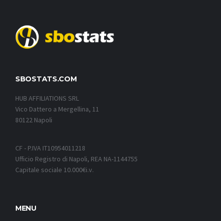
SBOSTATS.COM
HUB AFFILIATIONS SRL
Vico Dattero a Mergellina, 11
80122 Napoli
CF - P.IVA IT10954011218
Ufficio Registro di Napoli, REA NA-1144755
Capitale sociale 10.000€i.v.
MENU