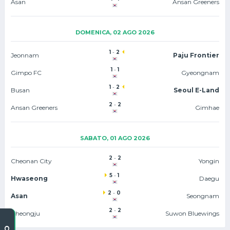
Asan
Ansan Greeners
DOMENICA, 02 AGO 2026
1
-
2
Jeonnam
Paju Frontier
1
-
1
Gimpo FC
Gyeongnam
1
-
2
Busan
Seoul E-Land
2
-
2
Ansan Greeners
Gimhae
SABATO, 01 AGO 2026
2
-
2
Cheonan City
Yongin
5
-
1
Hwaseong
Daegu
2
-
0
Asan
Seongnam
2
-
2
Cheongju
Suwon Bluewings