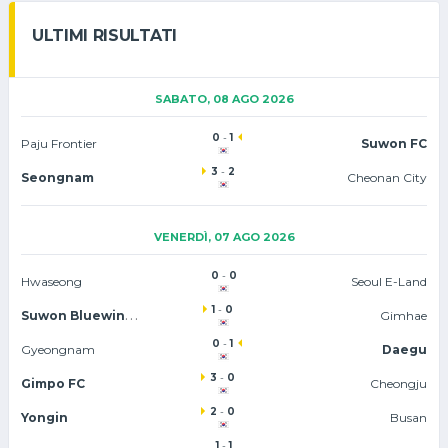
ULTIMI RISULTATI
SABATO, 08 AGO 2026
0
-
1
Paju Frontier
Suwon FC
3
-
2
Seongnam
Cheonan City
VENERDÌ, 07 AGO 2026
0
-
0
Hwaseong
Seoul E-Land
1
-
0
Suwon Bluewings
Gimhae
0
-
1
Gyeongnam
Daegu
3
-
0
Gimpo FC
Cheongju
2
-
0
Yongin
Busan
1
-
1