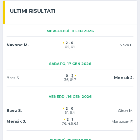
ULTIMI RISULTATI
MERCOLEDÌ, 11 FEB 2026
2
-
0
Navone M.
Nava E.
6:2, 6:1
SABATO, 17 GEN 2026
0
-
2
Baez S.
Mensik J.
7
3:6, 6
:7
VENERDÌ, 16 GEN 2026
2
-
0
Baez S.
Giron M.
6:1, 6:4
2
-
1
Mensik J.
Marozsan F.
7:6
, 4:6, 6:1