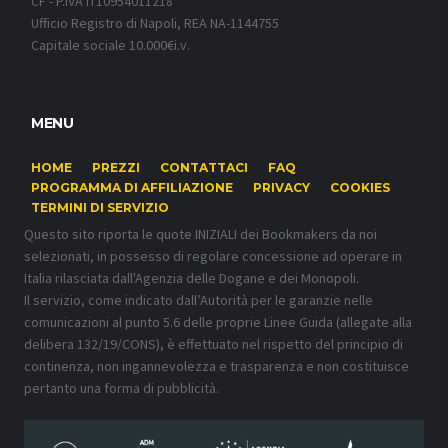
CF - P.IVA IT10954011218
Ufficio Registro di Napoli, REA NA-1144755
Capitale sociale 10.000€i.v.
MENU
HOME
PREZZI
CONTATTACI
FAQ
PROGRAMMA DI AFFILIAZIONE
PRIVACY
COOKIES
TERMINI DI SERVIZIO
Questo sito riporta le quote INIZIALI dei Bookmakers da noi
selezionati, in possesso di regolare concessione ad operare in
Italia rilasciata dall'Agenzia delle Dogane e dei Monopoli.
Il servizio, come indicato dall’Autorità per le garanzie nelle
comunicazioni al punto 5.6 delle proprie Linee Guida (allegate alla
delibera 132/19/CONS), è effettuato nel rispetto del principio di
continenza, non ingannevolezza e trasparenza e non costituisce
pertanto una forma di pubblicità.