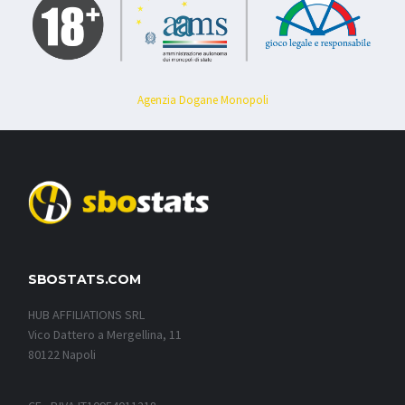
Agenzia Dogane Monopoli
SBOSTATS.COM
HUB AFFILIATIONS SRL
Vico Dattero a Mergellina, 11
80122 Napoli