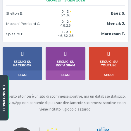
GIOVEDÌ, 15 GEN 2026
0
-
2
Shelton B.
Baez S.
5:7, 3:6
0
-
2
Mpetshi Perricard G.
Mensik J.
4:6, 2:6
1
-
2
Spizzirri E.
Marozsan F.
4:6, 6:2, 2:6
SEGUICI SU
SEGUICI SU
SEGUICI SU
FACEBOOK
INSTAGRAM
YOUTUBE
SEGUI
SEGUI
SEGUI
CAMPIONATI
Questo sito non è un sito di scommesse sportive, ma un database statistico.
Il Sito/App non consente di piazzare direttamente scommesse sportive e non
viene incitato il gioco d'azzardo.