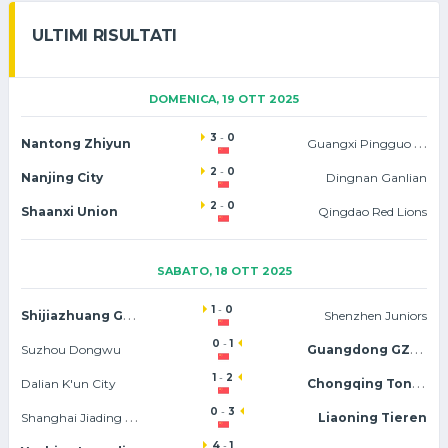
ULTIMI RISULTATI
DOMENICA, 19 OTT 2025
3
-
0
Guangxi Pingguo Haliao
Nantong Zhiyun
2
-
0
Nanjing City
Dingnan Ganlian
2
-
0
Shaanxi Union
Qingdao Red Lions
SABATO, 18 OTT 2025
1
-
0
Shijiazhuang Gongfu
Shenzhen Juniors
0
-
1
Guangdong GZ-Power
Suzhou Dongwu
1
-
2
Chongqing Tonglianglong
Dalian K'un City
0
-
3
Shanghai Jiading Huilong
Liaoning Tieren
4
-
1