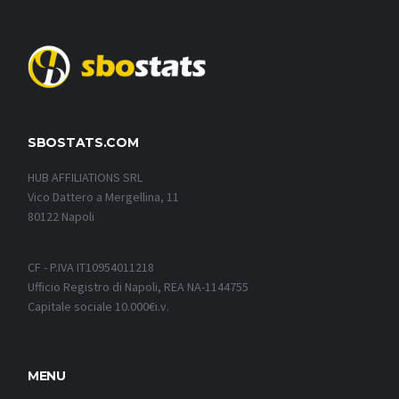
SBOSTATS.COM
HUB AFFILIATIONS SRL
Vico Dattero a Mergellina, 11
80122 Napoli
CF - P.IVA IT10954011218
Ufficio Registro di Napoli, REA NA-1144755
Capitale sociale 10.000€i.v.
MENU