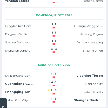
Yanbian Longding
Foshan Nanshi
DOMENICA, 12 OTT 2025
1
-
1
Guangxi Pingguo Haliao
Qingdao Red Lions
1
-
1
Dingnan Ganlian
Nantong Zhiyun
1
-
1
Suzhou Dongwu
Yanbian Longding
3
-
3
Shenzhen Juniors
Shaanxi Union
SABATO, 11 OTT 2025
1
-
2
Shijiazhuang Gongfu
Liaoning Tieren
4
-
1
Guangdong GZ-Power
Nanjing City
2
-
0
Chongqing Tonglianglong
Foshan Nanshi
1
-
2
Shanghai Jiading Huilong
Dalian K'un City