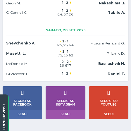
Giron M.
1
-
2
Nakashima B.
1
-
2
O'Connell C.
Tabilo A.
6:4, 5:7, 2:6
SABATO, 20 SET 2025
2
-
1
Shevchenko A.
Mpetshi Perricard G.
2
6
:7, 7:6
, 6:4
2
-
1
Musetti L.
Prizmic D.
7:5, 3:6, 6:2
0
-
2
McDonald M.
Basilashvili N.
4
2:6, 6
:7
Griekspoor T.
1
-
2
Daniel T.
SEGUICI SU
SEGUICI SU
SEGUICI SU
FACEBOOK
INSTAGRAM
YOUTUBE
CAMPIONATI
SEGUI
SEGUI
SEGUI