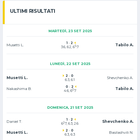
ULTIMI RISULTATI
MARTEDÌ, 23 SET 2025
1
-
2
Musetti L.
Tabilo A.
5
3:6, 6:2, 6
:7
LUNEDÌ, 22 SET 2025
2
-
0
Musetti L.
Shevchenko A.
6:3, 6:1
0
-
2
Nakashima B.
Tabilo A.
0
4:6, 6
:7
DOMENICA, 21 SET 2025
1
-
2
Daniel T.
Shevchenko A.
2
6
:7, 6:3, 2:6
2
-
0
Musetti L.
Basilashvili N.
6:3, 6:3