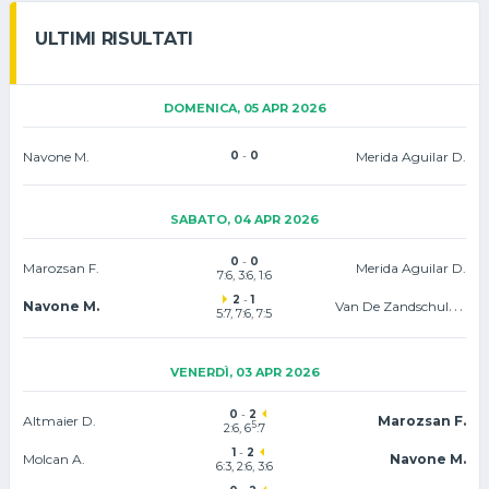
ULTIMI RISULTATI
DOMENICA, 05 APR 2026
Navone M.
0
-
0
Merida Aguilar D.
SABATO, 04 APR 2026
0
-
0
Marozsan F.
Merida Aguilar D.
7:6
, 3:6, 1:6
2
-
1
Van De Zandschulp B.
Navone M.
5:7, 7:6
, 7:5
VENERDÌ, 03 APR 2026
0
-
2
Altmaier D.
Marozsan F.
5
2:6, 6
:7
1
-
2
Molcan A.
Navone M.
6:3, 2:6, 3:6