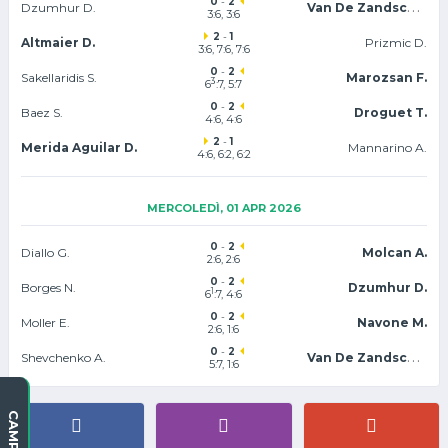
0
-
2
Van De Zandschulp B.
Dzumhur D.
3:6, 3:6
2
-
1
Altmaier D.
Prizmic D.
3:6, 7:6
, 7:6
0
-
2
Sakellaridis S.
Marozsan F.
3
6
:7, 5:7
0
-
2
Baez S.
Droguet T.
4:6, 4:6
2
-
1
Merida Aguilar D.
Mannarino A.
4:6, 6:2, 6:2
MERCOLEDÌ, 01 APR 2026
0
-
2
Diallo G.
Molcan A.
2:6, 2:6
0
-
2
Borges N.
Dzumhur D.
1
6
:7, 4:6
0
-
2
Moller E.
Navone M.
2:6, 1:6
0
-
2
Van De Zandschulp B.
Shevchenko A.
5:7, 1:6