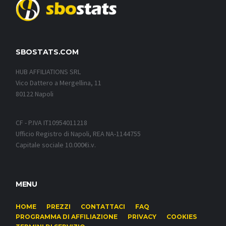
SBOSTATS.COM
HUB AFFILIATIONS SRL
Vico Dattero a Mergellina, 11
80122 Napoli
CF - P.IVA IT10954011218
Ufficio Registro di Napoli, REA NA-1144755
Capitale sociale 10.000€i.v.
MENU
HOME
PREZZI
CONTATTACI
FAQ
PROGRAMMA DI AFFILIAZIONE
PRIVACY
COOKIES