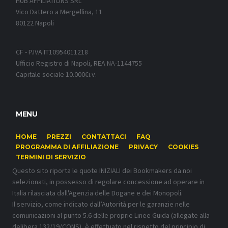
HUB AFFILIATIONS SRL
Vico Dattero a Mergellina, 11
80122 Napoli
CF - P.IVA IT10954011218
Ufficio Registro di Napoli, REA NA-1144755
Capitale sociale 10.000€i.v.
MENU
HOME
PREZZI
CONTATTACI
FAQ
PROGRAMMA DI AFFILIAZIONE
PRIVACY
COOKIES
TERMINI DI SERVIZIO
Questo sito riporta le quote INIZIALI dei Bookmakers da noi
selezionati, in possesso di regolare concessione ad operare in
Italia rilasciata dall'Agenzia delle Dogane e dei Monopoli.
Il servizio, come indicato dall’Autorità per le garanzie nelle
comunicazioni al punto 5.6 delle proprie Linee Guida (allegate alla
delibera 132/19/CONS), è effettuato nel rispetto del principio di