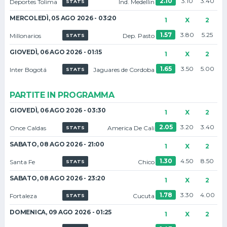
2.10
3.10
3.40
Deportes Tolima
Ind. Medellin
STATS
MERCOLEDÌ, 05 AGO 2026 - 03:20
1
X
2
1.57
3.80
5.25
Millonarios
Dep. Pasto
STATS
GIOVEDÌ, 06 AGO 2026 - 01:15
1
X
2
1.65
3.50
5.00
Inter Bogotá
Jaguares de Cordoba
STATS
PARTITE IN PROGRAMMA
GIOVEDÌ, 06 AGO 2026 - 03:30
1
X
2
2.05
3.20
3.40
Once Caldas
America De Cali
STATS
SABATO, 08 AGO 2026 - 21:00
1
X
2
1.30
4.50
8.50
Santa Fe
Chico
STATS
SABATO, 08 AGO 2026 - 23:20
1
X
2
1.78
3.30
4.00
Fortaleza
Cucuta
STATS
DOMENICA, 09 AGO 2026 - 01:25
1
X
2