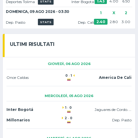
1.43
4.00
6.50
Deportes Tolima
Inter Bogotá
STATS
DOMENICA, 09 AGO 2026 - 03:30
1
X
2
2.40
2.80
3.00
Dep. Pasto
Dep. Cali
STATS
ULTIMI RISULTATI
GIOVEDÌ, 06 AGO 2026
0
-
1
Once Caldas
America De Cali
MERCOLEDÌ, 05 AGO 2026
1
-
0
Jaguares de Cordoba
Inter Bogotá
2
-
0
Millonarios
Dep. Pasto