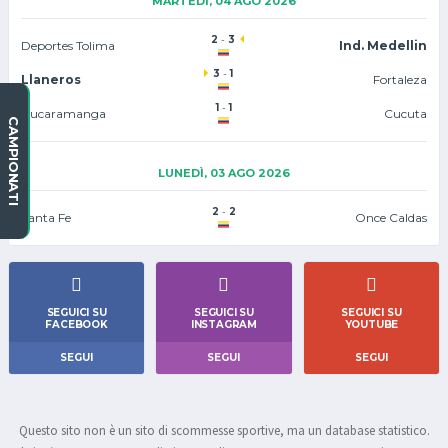
MARTEDÌ, 04 AGO 2026
2
-
3
Deportes Tolima
Ind. Medellin
3
-
1
Llaneros
Fortaleza
1
-
1
Bucaramanga
Cucuta
CAMPIONATI
LUNEDÌ, 03 AGO 2026
2
-
2
Santa Fe
Once Caldas
SEGUICI SU
SEGUICI SU
SEGUICI SU
FACEBOOK
INSTAGRAM
YOUTUBE
SEGUI
SEGUI
SEGUI
Questo sito non è un sito di scommesse sportive, ma un database statistico.