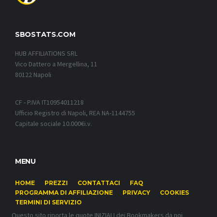
SBOSTATS.COM
HUB AFFILIATIONS SRL
Vico Dattero a Mergellina, 11
80122 Napoli
CF - P.IVA IT10954011218
Ufficio Registro di Napoli, REA NA-1144755
Capitale sociale 10.000€i.v.
MENU
HOME
PREZZI
CONTATTACI
FAQ
PROGRAMMA DI AFFILIAZIONE
PRIVACY
COOKIES
TERMINI DI SERVIZIO
Questo sito riporta le quote INIZIALI dei Bookmakers da noi