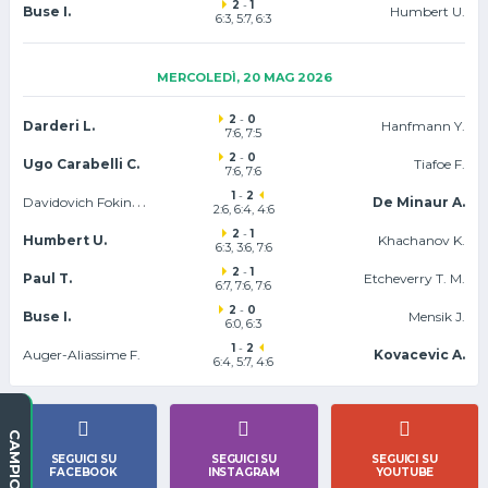
2
-
1
Buse I.
Humbert U.
6:3, 5:7, 6:3
MERCOLEDÌ, 20 MAG 2026
2
-
0
Darderi L.
Hanfmann Y.
7:6, 7:5
2
-
0
Ugo Carabelli C.
Tiafoe F.
7:6, 7:6
1
-
2
Davidovich Fokina A.
De Minaur A.
2:6, 6:4, 4:6
2
-
1
Humbert U.
Khachanov K.
6:3, 3:6, 7:6
2
-
1
Paul T.
Etcheverry T. M.
6:7, 7:6, 7:6
2
-
0
Buse I.
Mensik J.
6:0, 6:3
1
-
2
Auger-Aliassime F.
Kovacevic A.
6:4, 5:7, 4:6
CAMPIONATI
SEGUICI SU
SEGUICI SU
SEGUICI SU
FACEBOOK
INSTAGRAM
YOUTUBE