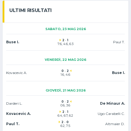
ULTIMI RISULTATI
SABATO, 23 MAG 2026
2
-
1
Buse I.
Paul T.
7:6, 4:6, 6:3
VENERDÌ, 22 MAG 2026
0
-
2
Kovacevic A.
Buse I.
1:6, 4:6
GIOVEDÌ, 21 MAG 2026
0
-
2
Darderi L.
De Minaur A.
0:6, 3:6
2
-
1
Kovacevic A.
Ugo Carabelli C.
6:4, 6:7, 6:2
2
-
0
Paul T.
Altmaier D.
6:2, 7:5