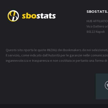
SBOSTATS
HUB AFFILIATI
Vico Dattero a 
80122 Napoli
Questo sito riporta le quote INIZIALI dei Bookmakers da noi selezionati
Il servizio, come indicato dall’Autorità per le garanzie nelle comunicazi
ingannevolezza e trasparenza e non costituisce pertanto una forma di 