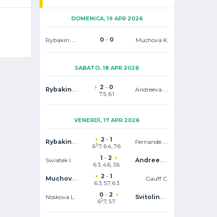
DOMENICA, 19 APR 2026
Rybakina E.
0
-
0
Muchova K.
SABATO, 18 APR 2026
2
-
0
Rybakina E.
Andreeva M.
7:5, 6:1
VENERDÌ, 17 APR 2026
2
-
1
Rybakina E.
Fernandez L.
5
6
:7, 6:4, 7:6
1
-
2
Andreeva M.
Swiatek I.
6:3, 4:6, 3:6
2
-
1
Muchova K.
Gauff C.
6:3, 5:7, 6:3
0
-
2
Svitolina E.
Noskova L.
2
6
:7, 5:7