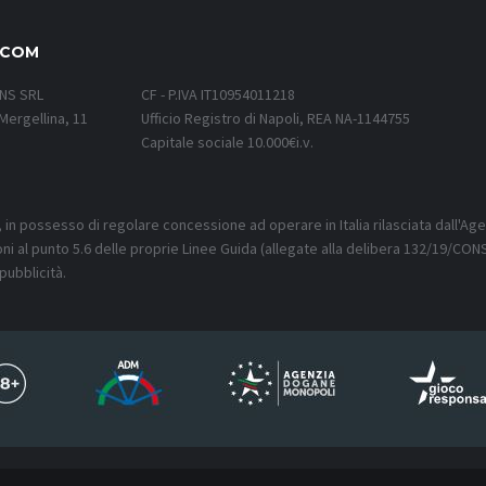
.COM
ONS SRL
CF - P.IVA IT10954011218
Mergellina, 11
Ufficio Registro di Napoli, REA NA-1144755
Capitale sociale 10.000€i.v.
, in possesso di regolare concessione ad operare in Italia rilasciata dall'Ag
oni al punto 5.6 delle proprie Linee Guida (allegate alla delibera 132/19/CONS
pubblicità.