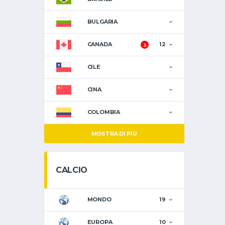
BULGARIA
CANADA
12
3
CILE
CINA
COLOMBIA
MOSTRA DI PIÙ
CALCIO
MONDO
19
EUROPA
10