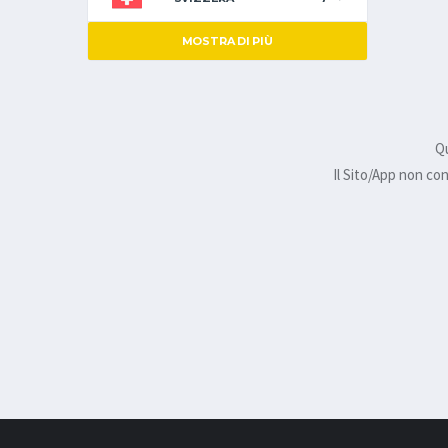
MOSTRA DI PIÙ
Qu
Il Sito/App non co