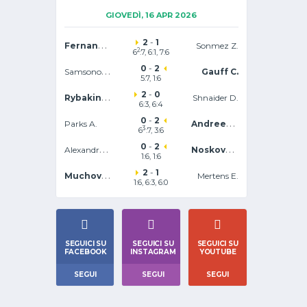
GIOVEDÌ, 16 APR 2026
2
-
1
Fernandez L.
Sonmez Z.
2
6
:7, 6:1, 7:6
0
-
2
Samsonova L.
Gauff C.
5:7, 1:6
2
-
0
Rybakina E.
Shnaider D.
6:3, 6:4
0
-
2
Andreeva M.
Parks A.
3
6
:7, 3:6
0
-
2
Alexandrova E.
Noskova L.
1:6, 1:6
2
-
1
Muchova K.
Mertens E.
1:6, 6:3, 6:0
SEGUICI SU
SEGUICI SU
SEGUICI SU
FACEBOOK
INSTAGRAM
YOUTUBE
SEGUI
SEGUI
SEGUI