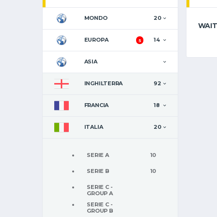
MONDO
20
WAIT
EUROPA
14
5
ASIA
INGHILTERRA
92
FRANCIA
18
ITALIA
20
SERIE A
10
SERIE B
10
SERIE C -
GROUP A
SERIE C -
GROUP B