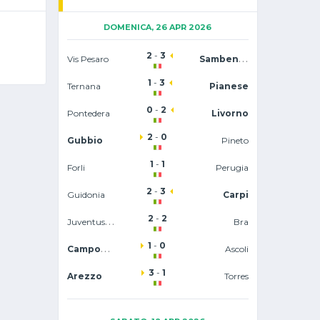
DOMENICA, 26 APR 2026
2
-
3
Sambenedettese
Vis Pesaro
1
-
3
Ternana
Pianese
0
-
2
Pontedera
Livorno
2
-
0
Gubbio
Pineto
1
-
1
Forli
Perugia
2
-
3
Guidonia
Carpi
2
-
2
Juventus U23
Bra
1
-
0
Campobasso
Ascoli
3
-
1
Arezzo
Torres