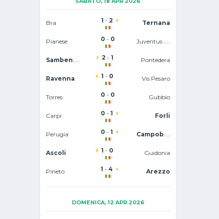
SABATO, 18 APR 2026
1
-
2
Bra
Ternana
0
-
0
Juventus U23
Pianese
2
-
1
Sambenedettese
Pontedera
1
-
0
Ravenna
Vis Pesaro
0
-
0
Torres
Gubbio
0
-
1
Carpi
Forli
0
-
1
Campobasso
Perugia
1
-
0
Ascoli
Guidonia
1
-
4
Pineto
Arezzo
DOMENICA, 12 APR 2026