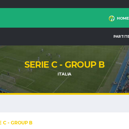
HOME
PARTIT
SERIE C - GROUP B
ITALIA
E C - GROUP B