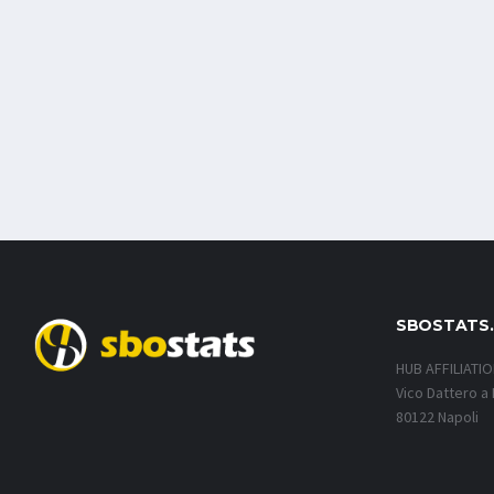
SBOSTATS
HUB AFFILIATI
Vico Dattero a 
80122 Napoli