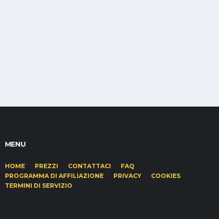
MENU
HOME
PREZZI
CONTATTACI
FAQ
PROGRAMMA DI AFFILIAZIONE
PRIVACY
COOKIES
TERMINI DI SERVIZIO