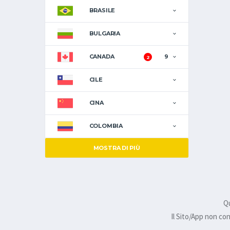
BRASILE
BULGARIA
CANADA
9
2
CILE
CINA
COLOMBIA
MOSTRA DI PIÙ
Qu
Il Sito/App non co