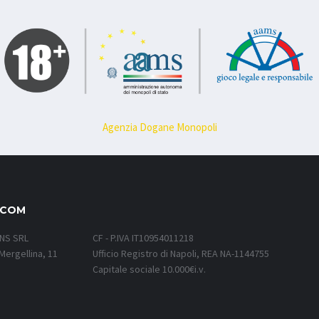
Agenzia Dogane Monopoli
.COM
ONS SRL
CF - P.IVA IT10954011218
Mergellina, 11
Ufficio Registro di Napoli, REA NA-1144755
Capitale sociale 10.000€i.v.