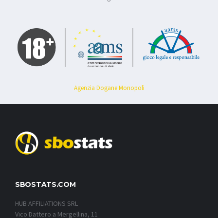
Agenzia Dogane Monopoli
SBOSTATS.COM
HUB AFFILIATIONS SRL
Vico Dattero a Mergellina, 11