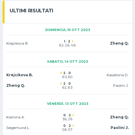
ULTIMI RISULTATI
DOMENICA, 15 OTT 2023
1
-
2
Krejcikova B.
Zheng Q.
6:2, 2:6, 4:6
SABATO, 14 OTT 2023
2
-
0
Krejcikova B.
Kasatkina D.
6:3, 6:0
2
-
0
Zheng Q.
Paolini J.
6:2, 6:3
VENERDÌ, 13 OTT 2023
0
-
2
Kalinina A.
Zheng Q.
3:6, 2:6
0
-
2
Siegemund L.
Paolini J.
0:6, 5:7