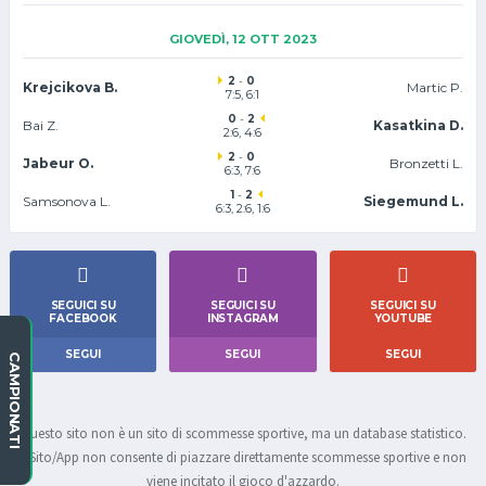
GIOVEDÌ, 12 OTT 2023
2
-
0
Krejcikova B.
Martic P.
7:5, 6:1
0
-
2
Bai Z.
Kasatkina D.
2:6, 4:6
2
-
0
Jabeur O.
Bronzetti L.
6:3, 7:6
1
-
2
Samsonova L.
Siegemund L.
6:3, 2:6, 1:6
SEGUICI SU
SEGUICI SU
SEGUICI SU
FACEBOOK
INSTAGRAM
YOUTUBE
SEGUI
SEGUI
SEGUI
CAMPIONATI
Questo sito non è un sito di scommesse sportive, ma un database statistico.
Il Sito/App non consente di piazzare direttamente scommesse sportive e non
viene incitato il gioco d'azzardo.