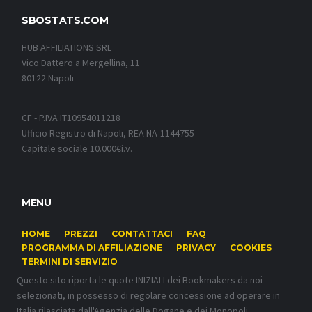
SBOSTATS.COM
HUB AFFILIATIONS SRL
Vico Dattero a Mergellina, 11
80122 Napoli
CF - P.IVA IT10954011218
Ufficio Registro di Napoli, REA NA-1144755
Capitale sociale 10.000€i.v.
MENU
HOME
PREZZI
CONTATTACI
FAQ
PROGRAMMA DI AFFILIAZIONE
PRIVACY
COOKIES
TERMINI DI SERVIZIO
Questo sito riporta le quote INIZIALI dei Bookmakers da noi
selezionati, in possesso di regolare concessione ad operare in
Italia rilasciata dall'Agenzia delle Dogane e dei Monopoli.