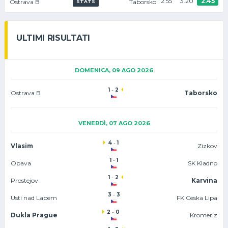
2.55
3.20
2.45
Ostrava B
Taborsko
STATS
ULTIMI RISULTATI
DOMENICA, 09 AGO 2026
1
-
2
Ostrava B
Taborsko
VENERDÌ, 07 AGO 2026
4
-
1
Vlasim
Zizkov
1
-
1
Opava
SK Kladno
1
-
2
Prostejov
Karvina
3
-
3
Usti nad Labem
FK Ceska Lipa
2
-
0
Dukla Prague
Kromeriz