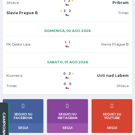
1
-
2
Jihlava
Pribram
3
-
2
Slavia Prague B
Trinec
DOMENICA, 02 AGO 2026
1
-
1
FK Ceska Lipa
Slavia Prague B
SABATO, 01 AGO 2026
0
-
2
Kromeriz
Usti nad Labem
0
-
0
Trinec
Jihlava
SEGUICI SU
SEGUICI SU
SEGUICI SU
CAMPIONATI
FACEBOOK
INSTAGRAM
YOUTUBE
SEGUI
SEGUI
SEGUI