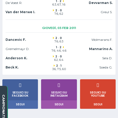
1
-
2
De Voest R.
Devvarman S.
6:3, 6:7, 1:6
2
-
0
Van der Merwe I.
Greul S.
7:6, 6:2
GIOVEDÌ, 03 FEB 2011
2
-
0
Dancevic F.
Wolmarans F.
7:6, 6:3
1
-
2
Gremelmayr D.
Mannarino A.
7:6, 4:6, 4:6
2
-
0
Anderson K.
Sela D.
6:2, 6:4
2
-
1
Beck K.
Soeda G.
3:6, 7:5, 6:0
SEGUICI SU
SEGUICI SU
SEGUICI SU
FACEBOOK
INSTAGRAM
YOUTUBE
CAMPIONATI
SEGUI
SEGUI
SEGUI