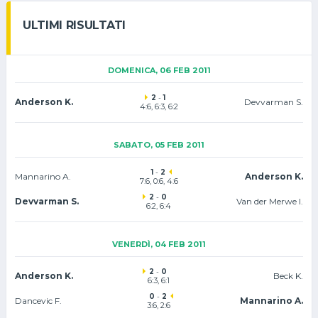
ULTIMI RISULTATI
DOMENICA, 06 FEB 2011
2
-
1
Anderson K.
Devvarman S.
4:6, 6:3, 6:2
SABATO, 05 FEB 2011
1
-
2
Mannarino A.
Anderson K.
7:6, 0:6, 4:6
2
-
0
Devvarman S.
Van der Merwe I.
6:2, 6:4
VENERDÌ, 04 FEB 2011
2
-
0
Anderson K.
Beck K.
6:3, 6:1
0
-
2
Dancevic F.
Mannarino A.
3:6, 2:6