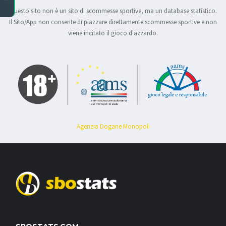
Questo sito non è un sito di scommesse sportive, ma un database statistico.
Il Sito/App non consente di piazzare direttamente scommesse sportive e non
viene incitato il gioco d'azzardo.
Agenzia Dogane Monopoli