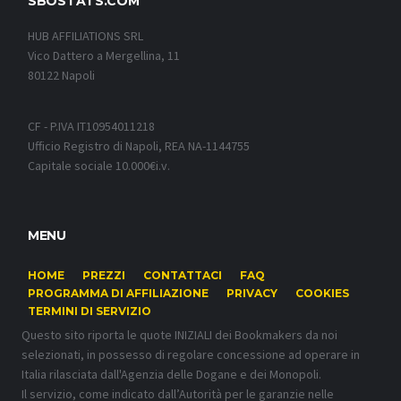
SBOSTATS.COM
HUB AFFILIATIONS SRL
Vico Dattero a Mergellina, 11
80122 Napoli
CF - P.IVA IT10954011218
Ufficio Registro di Napoli, REA NA-1144755
Capitale sociale 10.000€i.v.
MENU
HOME
PREZZI
CONTATTACI
FAQ
PROGRAMMA DI AFFILIAZIONE
PRIVACY
COOKIES
TERMINI DI SERVIZIO
Questo sito riporta le quote INIZIALI dei Bookmakers da noi
selezionati, in possesso di regolare concessione ad operare in
Italia rilasciata dall'Agenzia delle Dogane e dei Monopoli.
Il servizio, come indicato dall’Autorità per le garanzie nelle