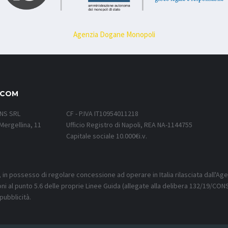
Agenzia Dogane Monopoli
.COM
ONS SRL
CF - P.IVA IT10954011218
Mergellina, 11
Ufficio Registro di Napoli, REA NA-1144755
Capitale sociale 10.000€i.v.
, in possesso di regolare concessione ad operare in Italia rilasciata dall'Ag
oni al punto 5.6 delle proprie Linee Guida (allegate alla delibera 132/19/CONS
pubblicità.