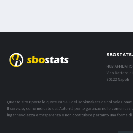
SBOSTATS
HUB AFFILIATI
Vico Dattero a 
80122 Napoli
Questo sito riporta le quote INIZIALI dei Bookmakers da noi selezionati
Il servizio, come indicato dall’Autorità per le garanzie nelle comunicazi
ingannevolezza e trasparenza e non costituisce pertanto una forma di 