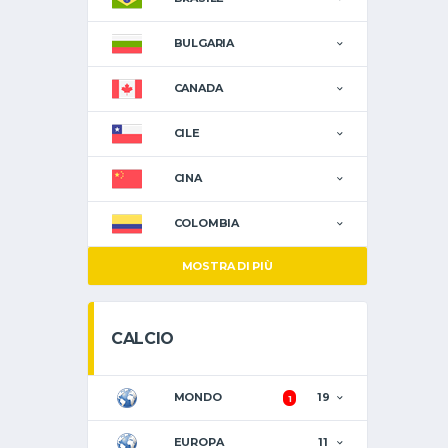
BULGARIA
CANADA
CILE
CINA
COLOMBIA
MOSTRA DI PIÙ
CALCIO
MONDO
19
1
EUROPA
11