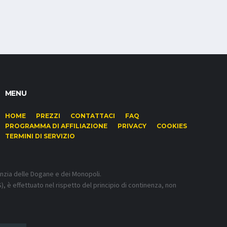
MENU
HOME
PREZZI
CONTATTACI
FAQ
PROGRAMMA DI AFFILIAZIONE
PRIVACY
COOKIES
TERMINI DI SERVIZIO
enzia delle Dogane e dei Monopoli.
), è effettuato nel rispetto del principio di continenza, non