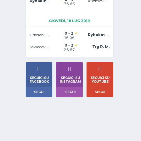
Rybakina E.
Kuzmova V.
7:6
, 6:3
GIOVEDÌ, 18 LUG 2019
0
-
2
Cristian J. A.
Rybakina E.
1:6, 0:6
0
-
2
Sevastova A.
Tig P. M.
2:6, 5:7
SEGUICI SU
SEGUICI SU
SEGUICI SU
FACEBOOK
INSTAGRAM
YOUTUBE
SEGUI
SEGUI
SEGUI