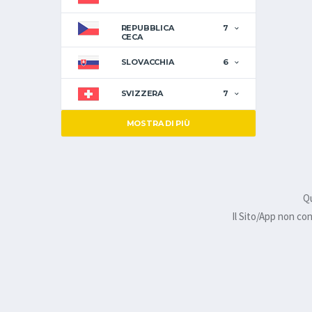
REPUBBLICA
7
CECA
SLOVACCHIA
6
SVIZZERA
7
MOSTRA DI PIÙ
Qu
Il Sito/App non co