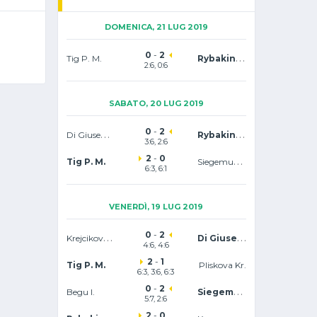
DOMENICA, 21 LUG 2019
0
-
2
Rybakina E.
Tig P. M.
2:6, 0:6
SABATO, 20 LUG 2019
0
-
2
Di Giuseppe M.
Rybakina E.
3:6, 2:6
2
-
0
Siegemund L.
Tig P. M.
6:3, 6:1
VENERDÌ, 19 LUG 2019
0
-
2
Krejcikova B.
Di Giuseppe M.
4:6, 4:6
2
-
1
Tig P. M.
Pliskova Kr.
6:3, 3:6, 6:3
0
-
2
Siegemund L.
Begu I.
5:7, 2:6
2
-
0