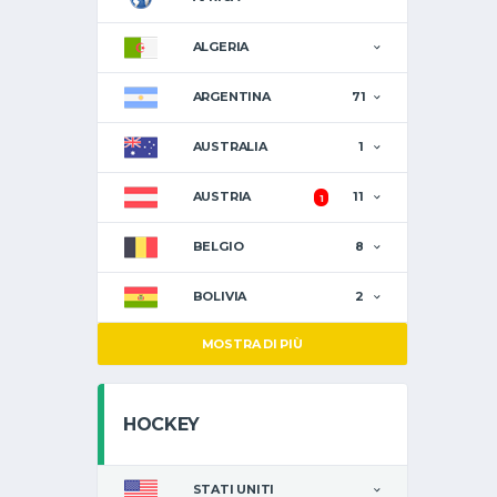
ALGERIA
ARGENTINA
71
AUSTRALIA
1
AUSTRIA
11
1
BELGIO
8
BOLIVIA
2
MOSTRA DI PIÙ
HOCKEY
STATI UNITI