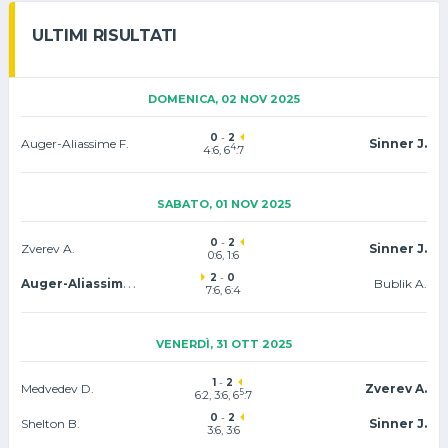
ULTIMI RISULTATI
DOMENICA, 02 NOV 2025
0
-
2
Auger-Aliassime F.
Sinner J.
4
4:6, 6
:7
SABATO, 01 NOV 2025
0
-
2
Zverev A.
Sinner J.
0:6, 1:6
2
-
0
Auger-Aliassime F.
Bublik A.
7:6
, 6:4
VENERDÌ, 31 OTT 2025
1
-
2
Medvedev D.
Zverev A.
5
6:2, 3:6, 6
:7
0
-
2
Shelton B.
Sinner J.
3:6, 3:6