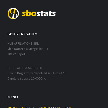
SBOSTATS.COM
HUB AFFILIATIONS SRL
Vico Dattero a Mergellina, 11
80122 Napoli
CF - P.IVA IT10954011218
Ufficio Registro di Napoli, REA NA-1144755
Capitale sociale 10.000€i.v.
MENU
HOME
PREZZI
CONTATTACI
FAQ