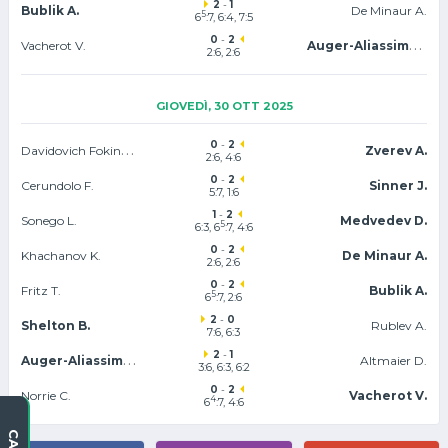
2
-
1
Bublik A.
De Minaur A.
5
6
:7, 6:4, 7:5
0
-
2
Auger-Aliassime F.
Vacherot V.
2:6, 2:6
GIOVEDÌ, 30 OTT 2025
0
-
2
Davidovich Fokina A.
Zverev A.
2:6, 4:6
0
-
2
Cerundolo F.
Sinner J.
5:7, 1:6
1
-
2
Sonego L.
Medvedev D.
5
6:3, 6
:7, 4:6
0
-
2
Khachanov K.
De Minaur A.
2:6, 2:6
0
-
2
Fritz T.
Bublik A.
5
6
:7, 2:6
2
-
0
Shelton B.
Rublev A.
7:6
, 6:3
2
-
1
Auger-Aliassime F.
Altmaier D.
3:6, 6:3, 6:2
0
-
2
Norrie C.
Vacherot V.
4
6
:7, 4:6