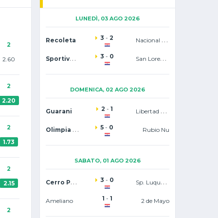
LUNEDÌ, 03 AGO 2026
3
-
2
Nacional Asuncion
Recoleta
2
3
-
0
Sportivo Trinidense
San Lorenzo
2.60
2
DOMENICA, 02 AGO 2026
2.20
2
-
1
Libertad Asuncion
Guarani
2
5
-
0
Olimpia Asuncion
Rubio Nu
1.73
SABATO, 01 AGO 2026
2
3
-
0
Cerro Porteno
Sp. Luqueno
2.15
1
-
1
Ameliano
2 de Mayo
2