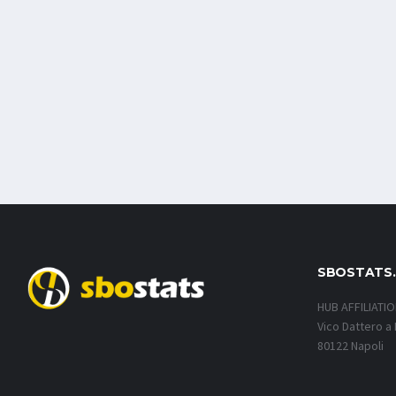
SBOSTATS
HUB AFFILIATI
Vico Dattero a 
80122 Napoli