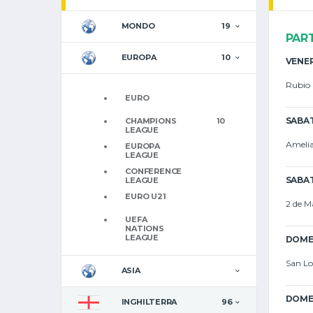
MONDO
19
PAR
EUROPA
10
VENER
Rubio
EURO
SABAT
CHAMPIONS
10
LEAGUE
Ameli
EUROPA
LEAGUE
CONFERENCE
SABAT
LEAGUE
EURO U21
2 de M
UEFA
NATIONS
LEAGUE
DOMEN
San Lo
ASIA
DOMEN
INGHILTERRA
96