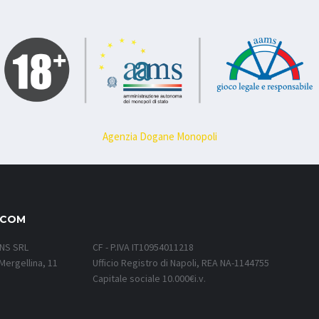
Agenzia Dogane Monopoli
.COM
ONS SRL
CF - P.IVA IT10954011218
Mergellina, 11
Ufficio Registro di Napoli, REA NA-1144755
Capitale sociale 10.000€i.v.