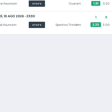
al Asuncion
Guarani
1.91
3.20
STATS
Ì, 10 AGO 2026 - 23:30
1
X
ad Asuncion
Sportivo Trinidense
2.30
3.00
STATS