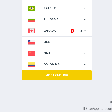
BRASILE
BULGARIA
CANADA
13
1
CILE
CINA
COLOMBIA
MOSTRA DI PIÙ
Qu
Il Sito/App non co