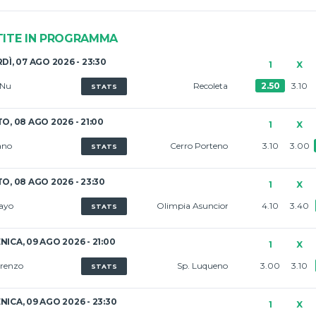
TITE IN PROGRAMMA
DÌ, 07 AGO 2026 - 23:30
1
X
 Nu
Recoleta
2.50
3.10
STATS
O, 08 AGO 2026 - 21:00
1
X
ano
Cerro Porteno
3.10
3.00
STATS
O, 08 AGO 2026 - 23:30
1
X
ayo
Olimpia Asuncion
4.10
3.40
STATS
ICA, 09 AGO 2026 - 21:00
1
X
renzo
Sp. Luqueno
3.00
3.10
STATS
ICA, 09 AGO 2026 - 23:30
1
X