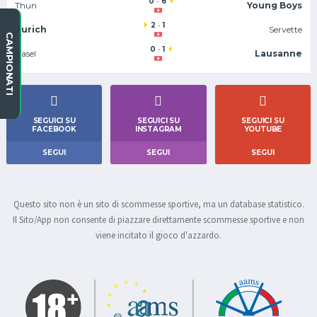
0
-
6
Thun
Young Boys
2
-
1
Zurich
Servette
CAMPIONATI
0
-
1
Basel
Lausanne
SEGUICI SU
SEGUICI SU
SEGUICI SU
FACEBOOK
INSTAGRAM
YOUTUBE
SEGUI
SEGUI
SEGUI
Questo sito non è un sito di scommesse sportive, ma un database statistico.
Il Sito/App non consente di piazzare direttamente scommesse sportive e non
viene incitato il gioco d'azzardo.