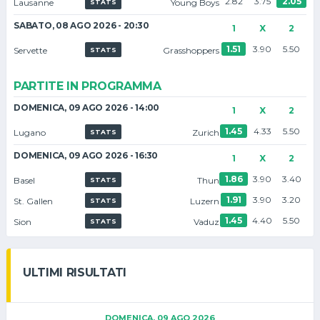
2.82
3.75
2.05
Lausanne
Young Boys
STATS
SABATO, 08 AGO 2026 - 20:30
1
X
2
1.51
3.90
5.50
Servette
Grasshoppers
STATS
PARTITE IN PROGRAMMA
DOMENICA, 09 AGO 2026 - 14:00
1
X
2
1.45
4.33
5.50
Lugano
Zurich
STATS
DOMENICA, 09 AGO 2026 - 16:30
1
X
2
1.86
3.90
3.40
Basel
Thun
STATS
1.91
3.90
3.20
St. Gallen
Luzern
STATS
1.45
4.40
5.50
Sion
Vaduz
STATS
ULTIMI RISULTATI
DOMENICA, 09 AGO 2026