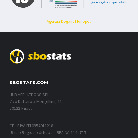
Agenzia Dogane Monopoli
SBOSTATS.COM
HUB AFFILIATIONS SRL
Vico Dattero a Mergellina, 11
80122 Napoli
CF - P.IVA IT10954011218
Ufficio Registro di Napoli, REA NA-1144755