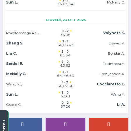
2
-
1
Sun L.
McNally C.
3:6, 6:3, 6:4
GIOVEDÌ, 23 OTT 2025
0
-
2
Rakotomanga Rajaonah T.
Volynets K.
3:6, 3:6
2
-
1
Zhang S.
Erjavec V.
3:6, 6:3, 6:2
2
-
0
Liu C.
Bondar A.
6:3, 6:4
2
-
0
Seidel E.
Putintseva Y.
6:3, 6:2
2
-
1
McNally C.
Tomljanovic A.
6:4, 4:6, 6:3
1
-
2
Wang Xiy.
Cocciaretto E.
3:6, 6:2, 3:6
2
-
0
Sun L.
Wang Y.
6:3, 6:1
0
-
2
Osorio C.
Li A.
5:7, 2:6