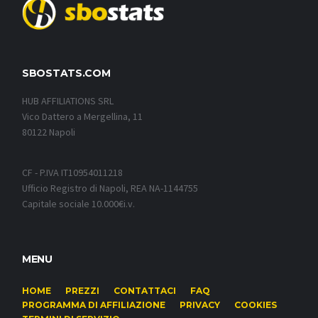
SBOSTATS.COM
HUB AFFILIATIONS SRL
Vico Dattero a Mergellina, 11
80122 Napoli
CF - P.IVA IT10954011218
Ufficio Registro di Napoli, REA NA-1144755
Capitale sociale 10.000€i.v.
MENU
HOME
PREZZI
CONTATTACI
FAQ
PROGRAMMA DI AFFILIAZIONE
PRIVACY
COOKIES