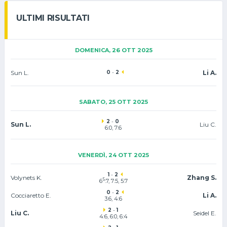
ULTIMI RISULTATI
DOMENICA, 26 OTT 2025
Sun L.
0
-
2
Li A.
SABATO, 25 OTT 2025
2
-
0
Sun L.
Liu C.
6:0, 7:6
VENERDÌ, 24 OTT 2025
1
-
2
Volynets K.
Zhang S.
5
6
:7, 7:5, 5:7
0
-
2
Cocciaretto E.
Li A.
3:6, 4:6
2
-
1
Liu C.
Seidel E.
4:6, 6:0, 6:4