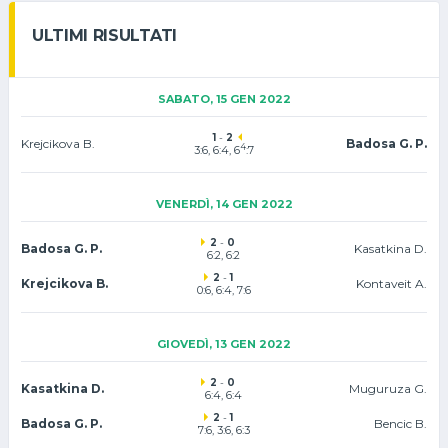
ULTIMI RISULTATI
SABATO, 15 GEN 2022
1
-
2
Krejcikova B.
Badosa G. P.
4
3:6, 6:4, 6
:7
VENERDÌ, 14 GEN 2022
2
-
0
Badosa G. P.
Kasatkina D.
6:2, 6:2
2
-
1
Krejcikova B.
Kontaveit A.
0:6, 6:4, 7:6
GIOVEDÌ, 13 GEN 2022
2
-
0
Kasatkina D.
Muguruza G.
6:4, 6:4
2
-
1
Badosa G. P.
Bencic B.
7:6
, 3:6, 6:3