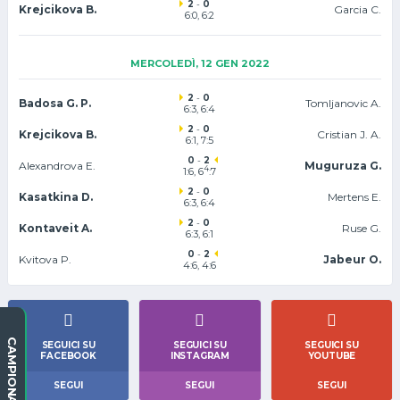
2
-
0
Krejcikova B.
Garcia C.
6:0, 6:2
MERCOLEDÌ, 12 GEN 2022
2
-
0
Badosa G. P.
Tomljanovic A.
6:3, 6:4
2
-
0
Krejcikova B.
Cristian J. A.
6:1, 7:5
0
-
2
Alexandrova E.
Muguruza G.
4
1:6, 6
:7
2
-
0
Kasatkina D.
Mertens E.
6:3, 6:4
2
-
0
Kontaveit A.
Ruse G.
6:3, 6:1
0
-
2
Kvitova P.
Jabeur O.
4:6, 4:6
CAMPIONATI
SEGUICI SU
SEGUICI SU
SEGUICI SU
FACEBOOK
INSTAGRAM
YOUTUBE
SEGUI
SEGUI
SEGUI