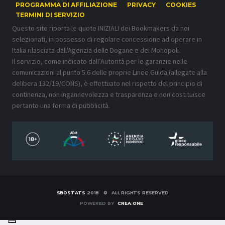
PROGRAMMA DI AFFILIAZIONE
PRIVACY
COOKIES
TERMINI DI SERVIZIO
Questo sito riporta le quote INIZIALI dei Bookmakers da noi
selezionati, in possesso di regolare concessione ad operare in
Italia rilasciata dall'Agenzia delle Dogane e dei Monopoli.
Il servizio, come indicato dall’Autorità per le garanzie nelle
comunicazioni al punto 5.6 delle proprie Linee Guida (allegate alla
delibera 132/19/CONS), è effettuato nel rispetto del principio di
continenza, non ingannevolezza e trasparenza e non costituisce
pertanto una forma di pubblicità.
SBOSTATS
2018 © ALL RIGHTS RESERVED
POWERED BY
CREA.ONE