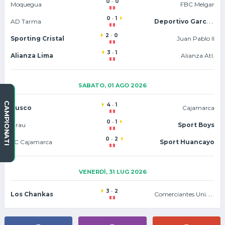
0
-
0
Moquegua
FBC Melgar
0
-
1
Deportivo Garcilaso
AD Tarma
2
-
0
Sporting Cristal
Juan Pablo II
3
-
1
Alianza Lima
Alianza Atl.
SABATO, 01 AGO 2026
CAMPIONATI
4
-
1
Cusco
Cajamarca
0
-
1
Grau
Sport Boys
0
-
2
FC Cajamarca
Sport Huancayo
VENERDÌ, 31 LUG 2026
3
-
2
Comerciantes Unidos
Los Chankas