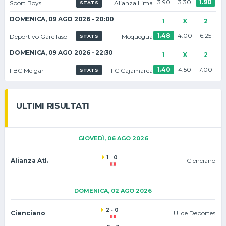
3.90
3.30
1.90
Sport Boys
Alianza Lima
STATS
DOMENICA, 09 AGO 2026 - 20:00
1
X
2
1.48
4.00
6.25
Deportivo Garcilaso
Moquegua
STATS
DOMENICA, 09 AGO 2026 - 22:30
1
X
2
1.40
4.50
7.00
FBC Melgar
FC Cajamarca
STATS
ULTIMI RISULTATI
GIOVEDÌ, 06 AGO 2026
1
-
0
Alianza Atl.
Cienciano
DOMENICA, 02 AGO 2026
2
-
0
Cienciano
U. de Deportes