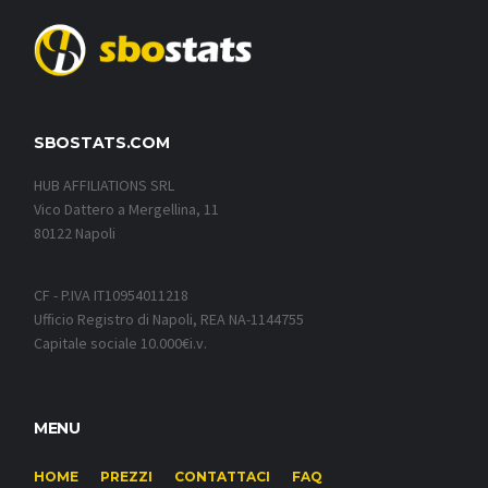
SBOSTATS.COM
HUB AFFILIATIONS SRL
Vico Dattero a Mergellina, 11
80122 Napoli
CF - P.IVA IT10954011218
Ufficio Registro di Napoli, REA NA-1144755
Capitale sociale 10.000€i.v.
MENU
HOME
PREZZI
CONTATTACI
FAQ