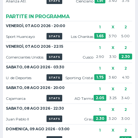
1.91
3.40
3.75
Alianza Atl.
Cienciano
STATS
PARTITE IN PROGRAMMA
VENERDÌ, 07 AGO 2026 - 20:00
1
X
2
1.65
3.70
5.00
Sport Huancayo
Los Chankas
STATS
VENERDÌ, 07 AGO 2026 - 22:15
1
X
2
2.90
3.10
2.30
Comerciantes Unidos
Cusco
STATS
SABATO, 08 AGO 2026 - 03:30
1
X
2
1.75
3.60
4.10
U. de Deportes
Sporting Cristal
STATS
SABATO, 08 AGO 2026 - 20:00
1
X
2
2.05
3.25
3.40
Cajamarca
AD Tarma
STATS
SABATO, 08 AGO 2026 - 22:30
1
X
2
2.30
3.20
3.00
Juan Pablo II
Grau
STATS
DOMENICA, 09 AGO 2026 - 03:00
1
X
2