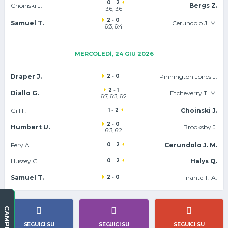
0
-
2
Choinski J.
Bergs Z.
3:6, 3:6
2
-
0
Samuel T.
Cerundolo J. M.
6:3, 6:4
MERCOLEDÌ, 24 GIU 2026
Draper J.
2
-
0
Pinnington Jones J.
2
-
1
Diallo G.
Etcheverry T. M.
6:7, 6:3, 6:2
Gill F.
1
-
2
Choinski J.
2
-
0
Humbert U.
Brooksby J.
6:3, 6:2
Fery A.
0
-
2
Cerundolo J. M.
Hussey G.
0
-
2
Halys Q.
Samuel T.
2
-
0
Tirante T. A.
SEGUICI SU
SEGUICI SU
SEGUICI SU