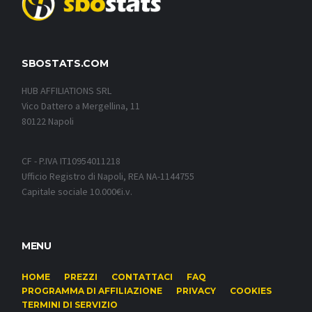
SBOSTATS.COM
HUB AFFILIATIONS SRL
Vico Dattero a Mergellina, 11
80122 Napoli
CF - P.IVA IT10954011218
Ufficio Registro di Napoli, REA NA-1144755
Capitale sociale 10.000€i.v.
MENU
HOME
PREZZI
CONTATTACI
FAQ
PROGRAMMA DI AFFILIAZIONE
PRIVACY
COOKIES
TERMINI DI SERVIZIO