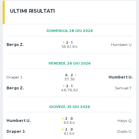
ULTIMI RISULTATI
DOMENICA, 28 GIU 2026
2
-
1
Bergs Z.
Humbert U.
3:6, 6:1, 6:4
VENERDÌ, 26 GIU 2026
0
-
2
Draper J.
Humbert U.
5:7, 3:6
2
-
1
Bergs Z.
Samuel T.
4:6, 7:6, 6:2
GIOVEDÌ, 25 GIU 2026
2
-
0
Humbert U.
Halys Q.
6:3, 6:4
2
-
0
Draper J.
Diallo G.
6:1, 6:4