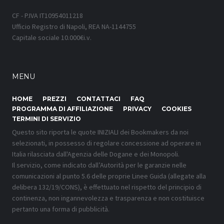
CF - P.IVA IT10954011218
Ufficio Registro di Napoli, REA NA-1144755
Capitale sociale 10.000€i.v.
MENU
HOME
PREZZI
CONTATTACI
FAQ
PROGRAMMA DI AFFILIAZIONE
PRIVACY
COOKIES
TERMINI DI SERVIZIO
Questo sito riporta le quote INIZIALI dei Bookmakers da noi
selezionati, in possesso di regolare concessione ad operare in
Italia rilasciata dall'Agenzia delle Dogane e dei Monopoli.
Il servizio, come indicato dall’Autorità per le garanzie nelle
comunicazioni al punto 5.6 delle proprie Linee Guida (allegate alla
delibera 132/19/CONS), è effettuato nel rispetto del principio di
continenza, non ingannevolezza e trasparenza e non costituisce
pertanto una forma di pubblicità.