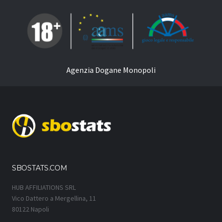
Agenzia Dogane Monopoli
SBOSTATS.COM
HUB AFFILIATIONS SRL
Vico Dattero a Mergellina, 11
80122 Napoli